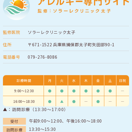
監修医院
ソラーレクリニック太子
住所
〒671-1522
兵庫県揖保郡太子町矢田部90-1
電話番号
079-276-8086
診療時間
月
火
水
木
金
土
日祝
9:00～12:30
●
●
●
●
●
●
―
16:00～18:30
●
▲
●
―
●
―
―
▲：訪問診療（13:30〜17:00）
午前9:00～12:00、午後16:00～18:00
受付
13:30～15:30
訪問診療