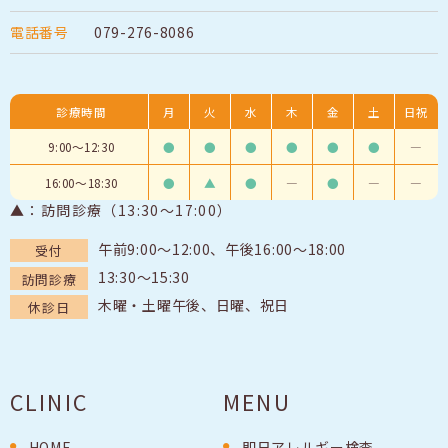
電話番号
079-276-8086
診療時間
月
火
水
木
金
土
日祝
9:00～12:30
●
●
●
●
●
●
―
16:00～18:30
●
▲
●
―
●
―
―
▲：訪問診療（13:30〜17:00）
午前9:00～12:00、午後16:00～18:00
受付
13:30～15:30
訪問診療
木曜・土曜午後、日曜、祝日
休診日
CLINIC
MENU
HOME
即日アレルギー検査